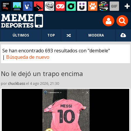
ÚLTIMOS
TOP
MODERA
Se han encontrado 693 resultados con "dembele"
|
Búsqueda de nuevo
No le dejó un trapo encima
por
chuckbass
el 4 ago 2026, 21:30