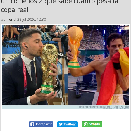
único de los 2 que sabe cuánto pesa la
copa real
por
fer
el 28 jul 2026, 12:30