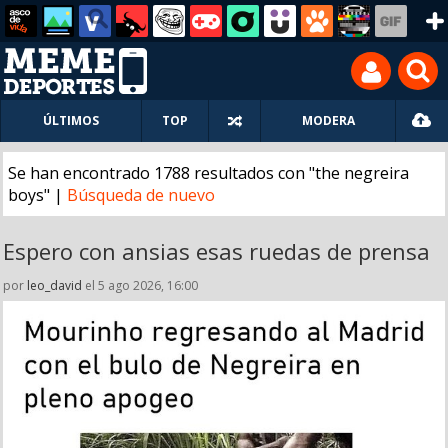
ÚLTIMOS
TOP
MODERA
Se han encontrado 1788 resultados con "the negreira
boys" |
Búsqueda de nuevo
Espero con ansias esas ruedas de prensa
por
leo_david
el 5 ago 2026, 16:00