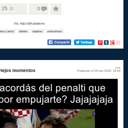
25 ☺
0
Vía: http://@kubalismo
teu Lahoz
árbitro
tarjetas
emociones
Compartir
Compartir
Compartir
Compart
en
en
en
en
Pinterest
tumblr
Google+
menea
erre
viejos momentos
Publicado el 29 mar 2026, 18:00