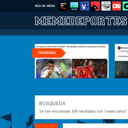
RED DE WEBS
TRENDING
BÚSQUEDA
Se han encontrado 168 resultados con "mateu lahoz"