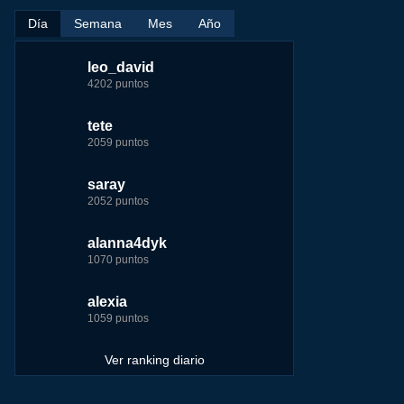
Día
Semana
Mes
Año
leo_david
leo_david
leo_david
nomedigas
4202 puntos
21926 puntos
33385 puntos
339916 puntos
tete
fer
jeremy_malpieu
jeremy_malpieu
2059 puntos
7229 puntos
15444 puntos
263186 puntos
ir
saray
tete
tete
Baba
2052 puntos
6233 puntos
8301 puntos
252929 puntos
me
alanna4dyk
123dale
123dale
john
1070 puntos
5192 puntos
8290 puntos
244881 puntos
alexia
saray
fer
fer
1059 puntos
5183 puntos
8283 puntos
236750 puntos
Ver ranking diario