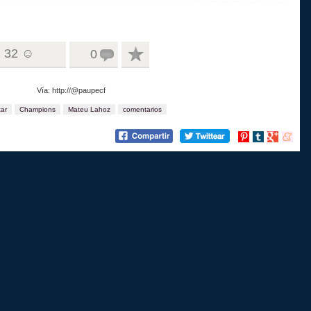
32 ☺
0
Vía: http://@paupecf
ar
Champions
Mateu Lahoz
comentarios
Compartir
Compartir
Compartir
Compart
en
en
en
en
Pinterest
tumblr
Google+
menea