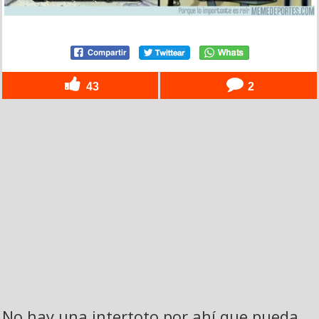
43
2
No hay una intertoto por ahí que pueda