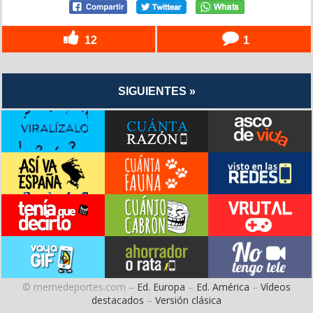
12
1
SIGUIENTES »
© memedeportes.com –
Ed. Europa
–
Ed. América
–
Vídeos
destacados
–
Versión clásica