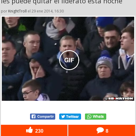
les puede quitar el liderato esta noche
por
KnightTroll
el 29 ene 2014, 16:30
230
8