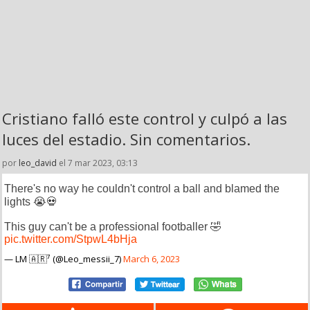
Cristiano falló este control y culpó a las
luces del estadio. Sin comentarios.
por
leo_david
el 7 mar 2023, 03:13
There's no way he couldn't control a ball and blamed the
lights 😭💀
This guy can't be a professional footballer 🤣
pic.twitter.com/StpwL4bHja
— LM 🇦🇷⁷ (@Leo_messii_7)
March 6, 2023