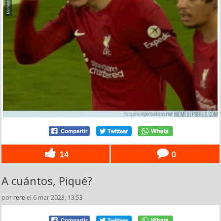
14
0
A cuántos, Piqué?
por
rere
el 6 mar 2023, 13:53