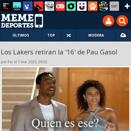
ÚLTIMOS
TOP
MODERA
Los Lakers retiran la '16' de Pau Gasol
por Fer el 7 mar 2023, 09:55