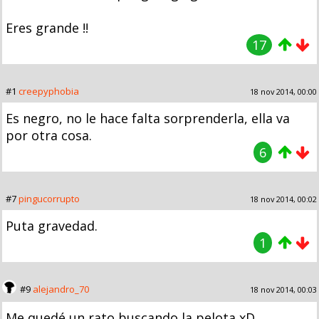
Eres grande !!
17
#1
creepyphobia
18 nov 2014, 00:00
Es negro, no le hace falta sorprenderla, ella va
por otra cosa.
6
#7
pingucorrupto
18 nov 2014, 00:02
Puta gravedad.
1
#9
alejandro_70
18 nov 2014, 00:03
Me quedé un rato buscando la pelota xD