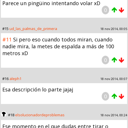
Parece un pingüino intentando volar xD
0
#15
ud_las_palmas_de_primera
18 nov 2014, 00:05
#11
Si pero eso cuando todos miran, cuando
nadie mira, la metes de espalda a más de 100
metros xD
0
#16
aleph1
18 nov 2014, 00:07
Esa descripción lo parte jajaj
0
#18
elsolucionadordeproblemas
18 nov 2014, 00:24
Ese momento en el que dudas entre tirar o