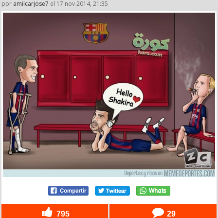
por
amilcarjose7
el 17 nov 2014, 21:35
795
29