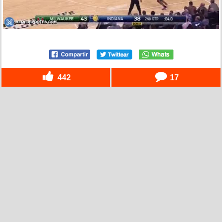
442
17