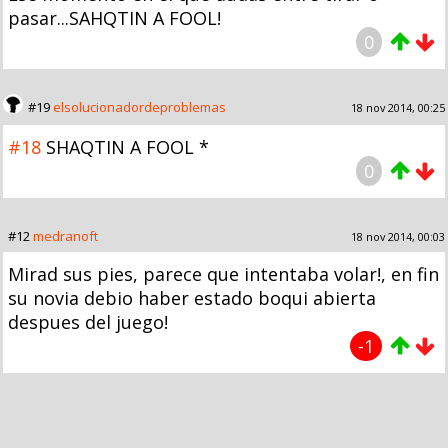
pasar...SAHQTIN A FOOL!
0
#19
elsolucionadordeproblemas
18 nov 2014, 00:25
#18
SHAQTIN A FOOL *
0
#12
medranoft
18 nov 2014, 00:03
Mirad sus pies, parece que intentaba volar!, en fin
su novia debio haber estado boqui abierta
despues del juego!
-1