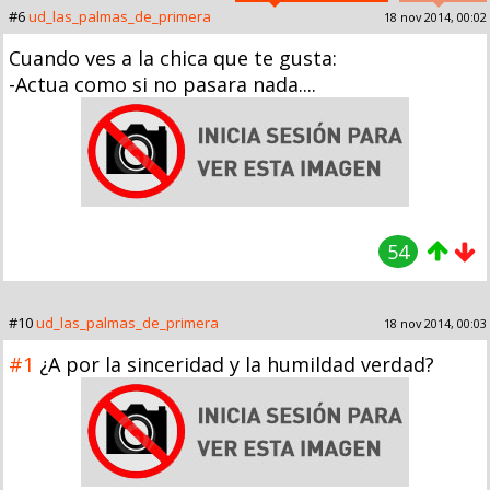
#6
ud_las_palmas_de_primera
18 nov 2014, 00:02
Cuando ves a la chica que te gusta:
-Actua como si no pasara nada....
54
#10
ud_las_palmas_de_primera
18 nov 2014, 00:03
#1
¿A por la sinceridad y la humildad verdad?