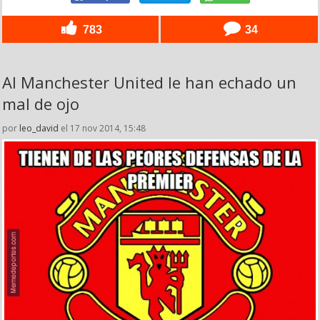
783
34
Al Manchester United le han echado un
mal de ojo
por
leo_david
el 17 nov 2014, 15:48