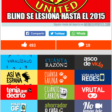
493
19